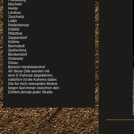
Friedeburg
Mücheln
Heide
Lieskau
Zaschwitz
Lettin
Peißnitzinsel
Döblitz
Pfützthal
Zappendorf
Köllme
Bennstedt
Quillschina
Benkendorf
Gödewitz
Dölau
Bereich Heidebahnhof
All' diese Orte werden mit
dem E-Fahrrad abgefahren,
natürlich ist die Kamera dabei.
Die für mich relevanten Motive
liegen fast immer zwischen den
Dörfern,fernab jeder Straße.
Samtfu