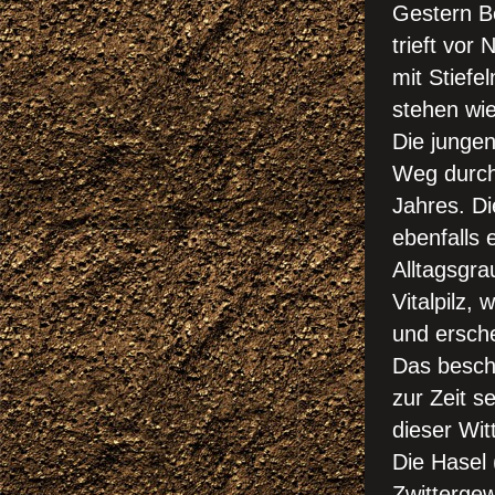
Gestern B
trieft vor
mit Stiefe
stehen wie
Die jungen
Weg durch
Jahres. Di
ebenfalls
Alltagsgra
Vitalpilz,
und ersche
Das besch
zur Zeit se
dieser Wit
Die Hasel (
Zwitterge