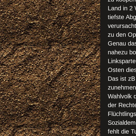
Land in 2 
tiefste Ab
verursacht
zu den Op
Genau das 
nahezu bo
Linkspart
Osten dies
Das ist zB
zunehmen
Wahlvolk 
der Rechte
Flüchtling
Sozialdem
fehlt die 