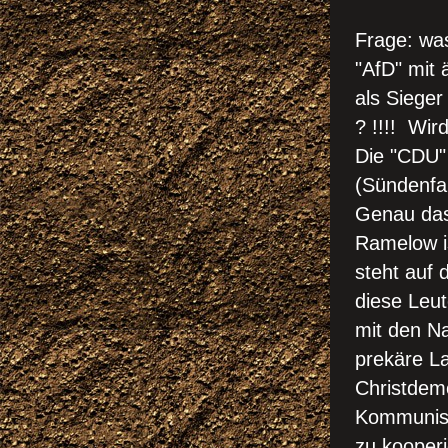
CDU U
Frage: was
"AfD" mit
als Siege
? !!!! Wi
Die "CDU" 
(Sündenfal
Genau das 
Ramelow is
steht auf
diese Leut
mit den Na
prekäre La
Christdemo
Kommunist
zu kooperi