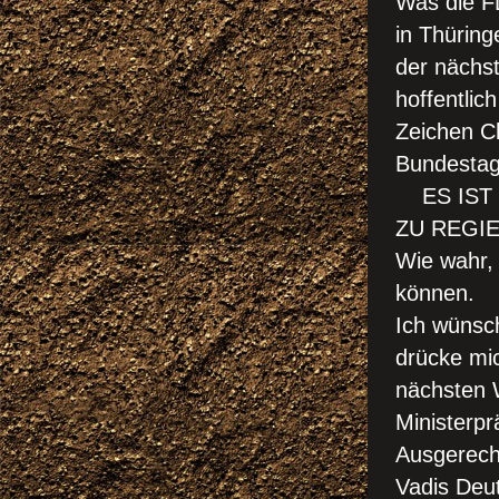
Was die FD
in Thüring
der nächs
hoffentlic
Zeichen C
Bundestags
ES IST 
ZU REGIE
Wie wahr, 
können.
Ich wünsch
drücke mic
nächsten W
Ministerp
Ausgerech
Vadis Deu