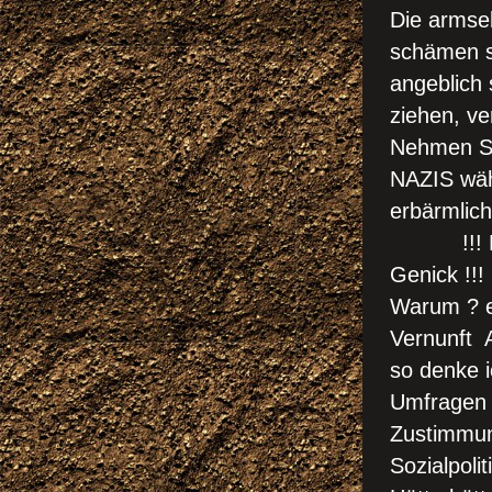
Die armse
schämen so
angeblich 
ziehen, ve
Nehmen Si
NAZIS wäh
erbärmlich
!!! Eine
Genick !!!
Warum ? e
Vernunft 
so denke i
Umfragen 
Zustimmung
Sozialpolit