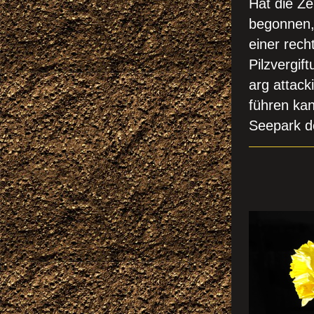
Hat die Ze
begonnen,
einer re
Pilzvergif
arg attack
führen ka
Seepark d
FRÜ
Ostergl