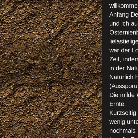
willkomme
Anfang De
und ich a
Osternien
lielastieli
war der Lo
Zeit, inde
in der Nat
Natürlich 
(Aussporu
Die milde 
Ernte.
Kurzseitig
wenig unte
nochmals 