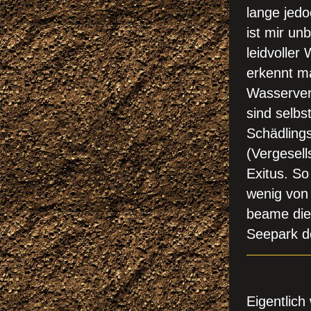
lange jed
ist mir un
leidvolle
erkennt ma
Wasservers
sind selbs
Schädlings
(Vergesel
Exitus. So
wenig von 
beame die 
Seepark d
JETZT
Eigentlich