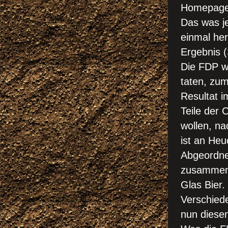
Homepage
Das was je
einmal he
Ergebnis (
Die FDP w
taten, zu
Resultat 
Teile der
wollen, na
ist an Heu
Abgeordne
zusammen 
Glas Bier.
Verschied
nun diesen