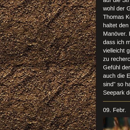
auf die St
wohl der 
Thomas Ke
haltet den
Manöver. 
dass ich 
vielleicht
zu recher
Gefühl der
auch die 
sind" so h
Seepark d
09. Febr