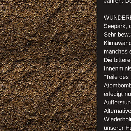
Jahren. D
!!! D
WUNDERB
Seepark, 
Sehr bewu
Klimawand
manches e
Die bitter
Innenminis
"Teile de
Atombombe
erledigt n
Aufforstu
Alternativ
Wiederhol
unserer H