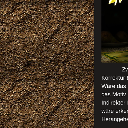
Zwei Bli
Korrektur 
Wäre das L
das Motiv "
Indirekte
wäre erke
Herange
gewüns