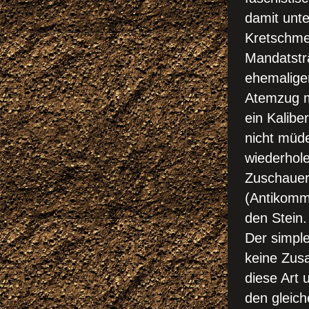
damit unte
Kretschme
Mandatstr
ehemaliger
Atemzug mi
ein Kalibe
nicht müde
wiederhole
Zuschauer
(Antikomm
den Stein.
Der simpl
keine Zus
diese Art
den gleich