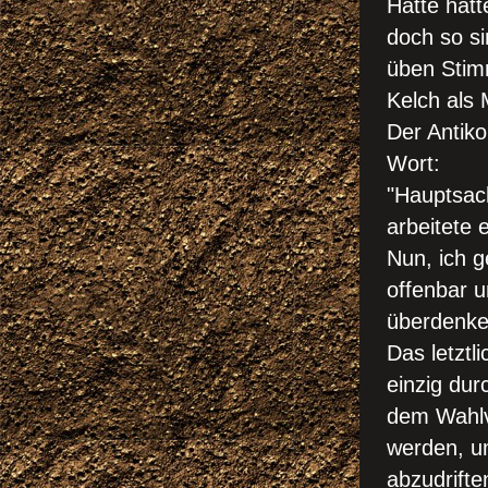
Hätte hätt
doch so s
üben Stim
Kelch als
Der Antik
Wort:
"Hauptsach
arbeitete 
Nun, ich 
offenbar u
überdenke
Das letztl
einzig dur
dem Wahlv
werden, um
abzudrifte