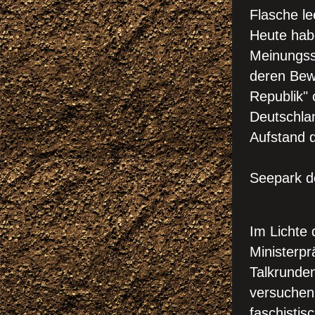
Flasche lee
Heute habe
Meinungssp
deren Bewe
Republik" 
Deutschla
Aufsta
!!! N
Seepark d
!!!
Im Lichte 
Ministerpr
Talkrunde
versuchen
faschisti