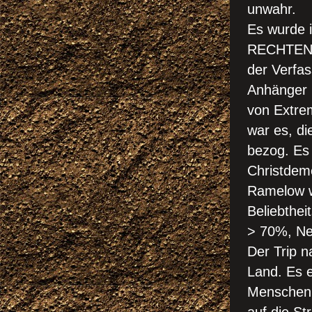
unwahr.
Es wurde i
RECHTENS
der Verfas
Anhänger 
von Extrem
war es, di
bezog. Es
Christdem
Ramelow w
Beliebthei
> 70%, Ne
Der Trip n
Land. Es e
Menschen, 