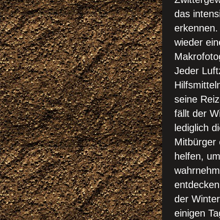
das intens
erkennen. 
wieder ein
Makrofotog
Jeder Luftz
Hilfsmitte
seine Reiz
fällt der 
lediglich 
Mitbürger 
helfen, um
wahrnehmb
entdecken.
der Winter
einigen Ta