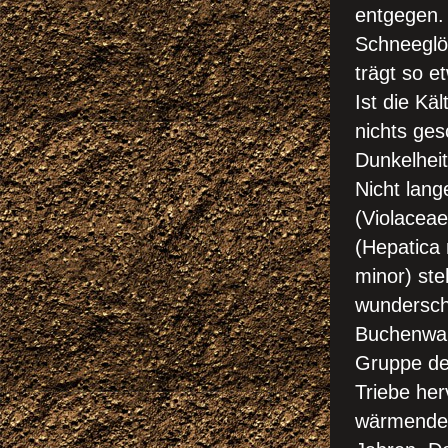
entgegen. 
Schneeglö
trägt so e
Ist die Kä
nichts ges
Dunkelheit
Nicht lang
(Violacea
(Hepatica 
minor) ste
wundersch
Buchenwal
Gruppe de
Triebe her
wärmende 