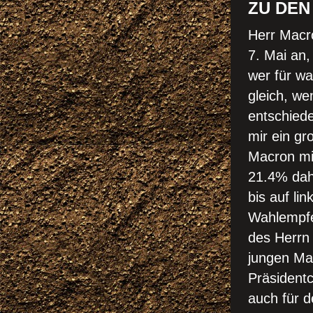
ZU DEN
Herr Macr
7. Mai an,
wer für wa
gleich, we
entschiede
mir ein g
Macron mi
21.4% dahi
bis auf li
Wahlempfe
des Herrn
jungen Ma
Präsidentc
auch für d