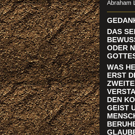
Abraham L
GEDANK
DAS SE
BEWUSS
ODER N
GO
WAS HE
ERST D
ZWEITE
VERSTA
DEN KO
GEIST 
MENSCH
BERUHE
GLAUBE