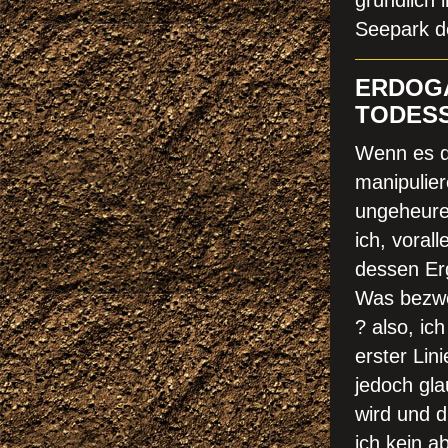
gründlich 
Seepark de
ERDOGA
TODES
Wenn es de
manipulier
ungeheuren
ich, vora
dessen Erg
Was bezwe
? also, ic
erster Lin
jedoch gla
wird und d
ich kein a