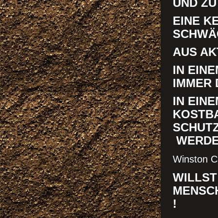
UND ZU
EINE K
SCHWÄC
AUS AK
IN EINE
IMMER 
IN EINE
KOSTBA
SCHUT
WERDE
Winston Ch
WILLST
MENSCH
!