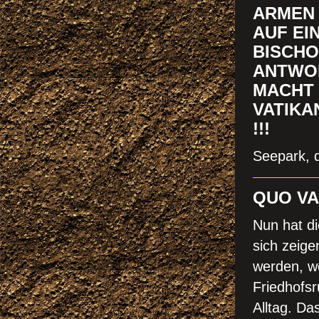
RMEN K
UF EIN
ISCHOF
NTWORT
ACHT D
ATIKAN
!!
Seepark, 
QUO VA
Nun hat di
sich zeige
werden, we
Friedhofs
Alltag. Da