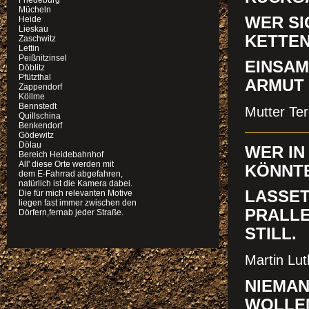
Friedeburg
Mücheln
WER SI
Heide
Lieskau
KETTEN
Zaschwitz
Lettin
Peißnitzinsel
EINSAM
Döblitz
Pfützthal
ARMUT 
Zappendorf
Köllme
Bennstedt
Mutter Te
Quillschina
Benkendorf
Gödewitz
Dölau
WER IN
Bereich Heidebahnhof
All' diese Orte werden mit
KÖNNTE
dem E-Fahrrad abgefahren,
natürlich ist die Kamera dabei.
LASSET
Die für mich relevanten Motive
liegen fast immer zwischen den
PRALLE
Dörfern,fernab jeder Straße.
STILL
Martin Lut
NIEMAN
WOLLE