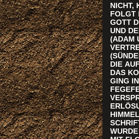
NICHT, 
FOLGT 
GOTT D
UND DE
(ADAM 
VERTRE
(SÜNDE
DIE AU
DAS KO
GING I
FEGEFE
VERSPR
ERLÖSU
HIMMEL
SCHRIF
WURDE