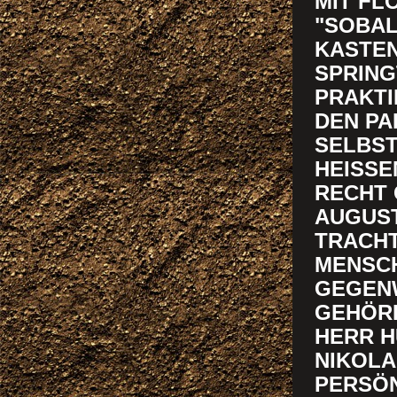
MIT FL
"SOBAL
KASTEN
SPRING
PRAKTI
DEN PA
SELBST
HEISSE
ECHT O
UGUSTI
RACHTE
ENSCHE
EGENWA
EHÖREN
RR HUB
KOLAUS
RSÖNLI