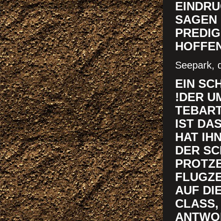
NDRUCK
GEN OD
EDIGEN
FFENTL
Seepark, d
EIN SC
!DER U
TEBART
IST DA
HAT IH
DER SC
ROTZBI
LUGZEU
UF DIE
LASS, 
NTWORT