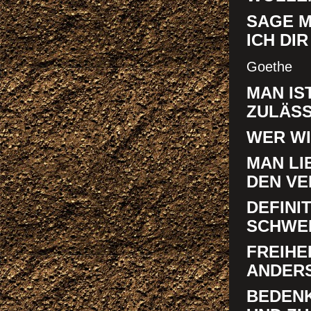
SAGE M
ICH DIR
Goethe
MAN IS
ZULÄS
WER WI
MAN LI
DEN VE
DEFINI
SCHWE
FREIHE
ANDER
BEDENK