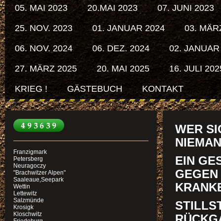
05. MAI 2023
20.MAI 2023
07. JUNI 2023
25. NOV. 2023
01. JANUAR 2024
03. MÄR
06. NOV. 2024
06. DEZ. 2024
02. JANUAR
27. MÄRZ 2025
20. MAI 2025
16. JULI 202
KRIEG !
GÄSTEBUCH
KONTAKT
WER SI
NIEMAN
Franzigmark
EIN GE
Petersberg
Neuragoczy
GEGEN 
"Brachwitzer Alpen"
Saaleaue,Seepark
KRANKE
Wettin
Lettewitz
Salzmünde
STILLS
Krosigk
Kloschwitz
RÜCKGA