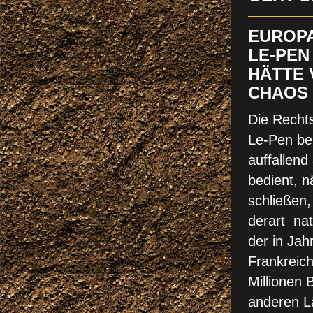
EUROPA
LE-PEN
HÄTTE 
CHAOS 
Die Rechts
Le-Pen ben
auffallend
bedient, n
schließen,
derart nat
der in Jah
Frankreich
Millionen 
anderen L