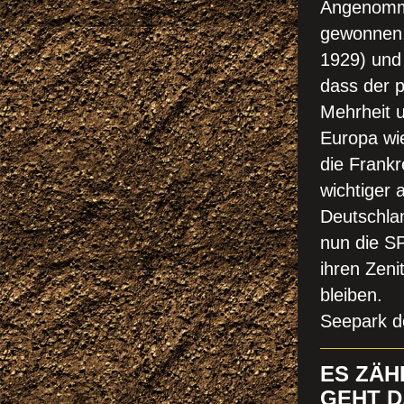
Angenomme
gewonnen,
1929) und
dass der p
Mehrheit 
Europa wie
die Frankr
wichtiger 
Deutschlan
nun die SP
ihren Zenit
bleiben.
Seepark de
ES ZÄH
GEHT D