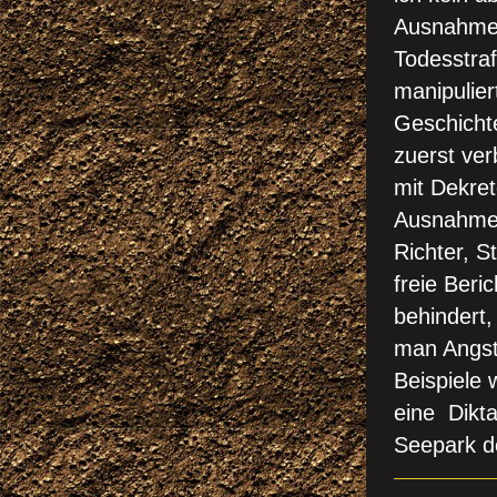
Ausnahmen
Todesstraf
manipulier
Geschicht
zuerst ver
mit Dekret
Ausnahmez
Richter, S
freie Beri
behindert,
man Angst
Beispiele 
eine Dikta
Seepark de