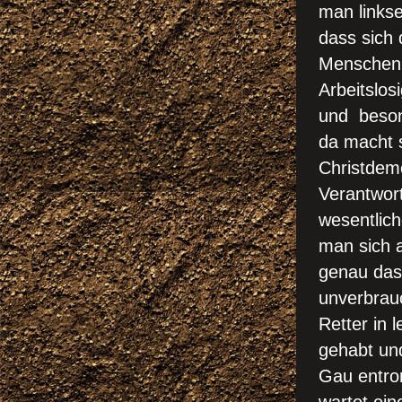
man links
dass sich 
Menschen 
Arbeitslos
und beson
da macht 
Christdemo
Verantwort
wesentlic
man sich 
genau das 
unverbrau
Retter in 
gehabt und
Gau entro