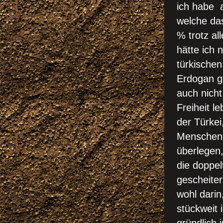
ich habe a
welche da
% trotz al
hätte ich 
türkischen
Erdogan ge
auch nicht
Freiheit l
der Türkei
Menschenre
überlegen,
die doppel
gescheiter
wohl darin
stückweit 