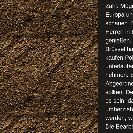
Zahl. Möge
Europa un
schauen. 
Herren in 
genießen. 
Brüssel ha
kaufen Pol
unterlauf
nehmen. Es
Abgeordne
sollten. D
es sein, 
umherziehe
werden, we
Die Bearbe