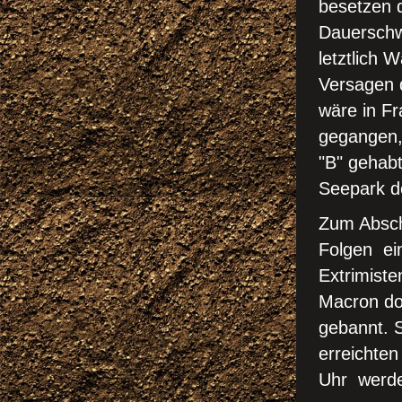
besetzen 
Dauerschw
letztlich W
Versagen d
wäre in Fr
gegangen,
"B" gehabt
Seepark de
Zum Abschl
Folgen ei
Extrimiste
Macron doc
gebannt. 
erreichten
Uhr werden