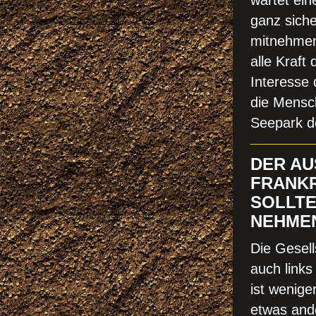
wartet ei
ganz sich
mitnehmen
alle Kraft
Interesse 
die Mensch
Seepark de
DER AU
FRANKR
SOLLTE
NEHMEN
Die Gesell
auch links
ist wenige
etwas ande