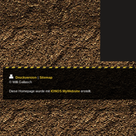
Druckversion
|
Sitemap
© Willi Gallasch
Diese Homepage wurde mit
IONOS MyWebsite
erstellt.