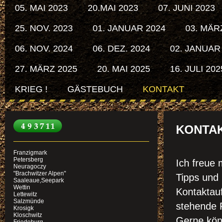
05. MAI 2023
20.MAI 2023
07. JUNI 2023
25. NOV. 2023
01. JANUAR 2024
03. MÄR
06. NOV. 2024
06. DEZ. 2024
02. JANUAR
27. MÄRZ 2025
20. MAI 2025
16. JULI 202
KRIEG !
GÄSTEBUCH
KONTAKT
KONTA
Franzigmark
Petersberg
Ich freue
Neuragoczy
"Brachwitzer Alpen"
Tipps und 
Saaleaue,Seepark
Wettin
Kontaktau
Lettewitz
Salzmünde
stehende 
Krosigk
Kloschwitz
Gerne könn