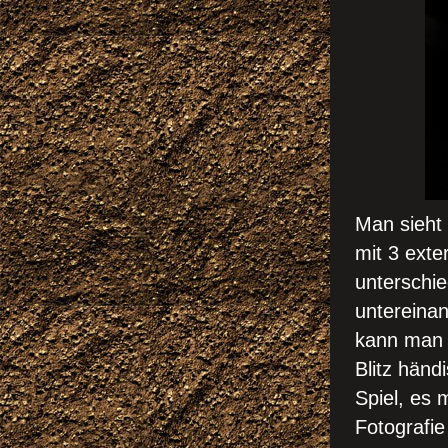
Man sieht 
mit 3 ext
unterschie
untereinan
kann man 
Blitz händ
Spiel, es
Fotografi