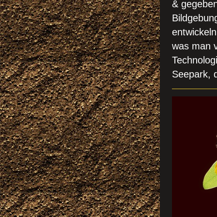
& gegebene
Bildgebun
entwickel
was man ve
Technolog
Seepark,