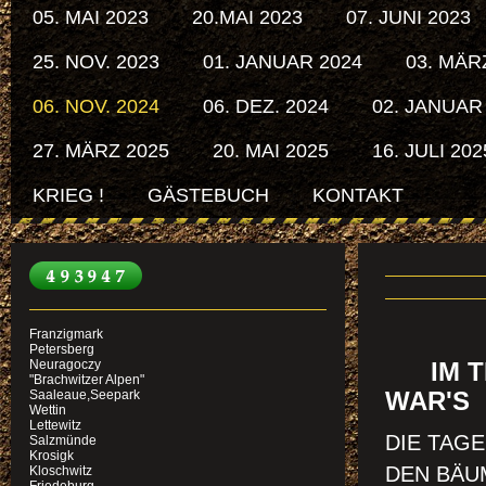
05. MAI 2023
20.MAI 2023
07. JUNI 2023
25. NOV. 2023
01. JANUAR 2024
03. MÄR
06. NOV. 2024
06. DEZ. 2024
02. JANUAR
27. MÄRZ 2025
20. MAI 2025
16. JULI 202
KRIEG !
GÄSTEBUCH
KONTAKT
EIN
Franzigmark
Petersberg
Neuragoczy
IM TR
"Brachwitzer Alpen"
Saaleaue,Seepark
WAR'S
Wettin
Lettewitz
DIE TAG
Salzmünde
Krosigk
DEN BÄUM
Kloschwitz