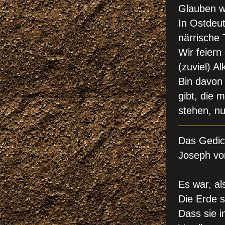
Glauben wa
In Ostdeu
närrische 
Wir feiern 
(zuviel) Al
Bin davon
gibt, die 
stehen, n
Das Gedi
Joseph vo
Es war, al
Die Erde st
Dass sie 