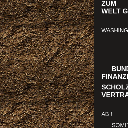
ZUM 
WELT G
TRUMP
WASHING
Laufend
!!! K
BUNDE
FINANZ
SCHOLZ
VERTRA
FDP ZI
AB !
SOMIT H