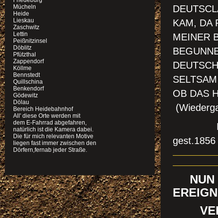
Friedeburg
Mücheln
DEUTSCLA
Heide
Lieskau
KAM, DA 
Zaschwitz
Lettin
MEINER 
Peißnitzinsel
Döblitz
BEGUNNEN
Pfützthal
Zappendorf
DEUTSCH
Köllme
Bennstedt
SELTSAM 
Quillschina
Benkendorf
OB DAS 
Gödewitz
Dölau
(Wiederga
Bereich Heidebahnhof
All' diese Orte werden mit
dem E-Fahrrad abgefahren,
Heinrich
natürlich ist die Kamera dabei.
Die für mich relevanten Motive
gest.1856 
liegen fast immer zwischen den
Dörfern,fernab jeder Straße.
NUN Ü
EREIGN
VERUR