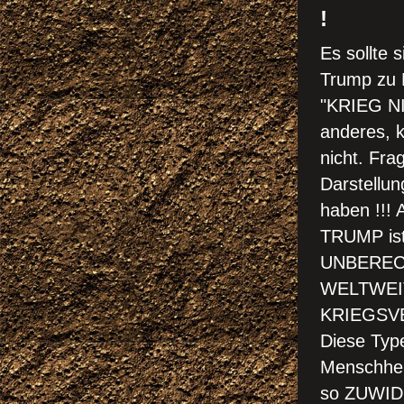
!
Es sollte 
Trump zu 
"KRIEG N
anderes, k
nicht. Fr
Darstellun
haben !!! 
T
RUMP ist
UNBERECH
WELTWEIT 
KRIEGSV
Diese Typ
Menschheit
so ZUWIDE