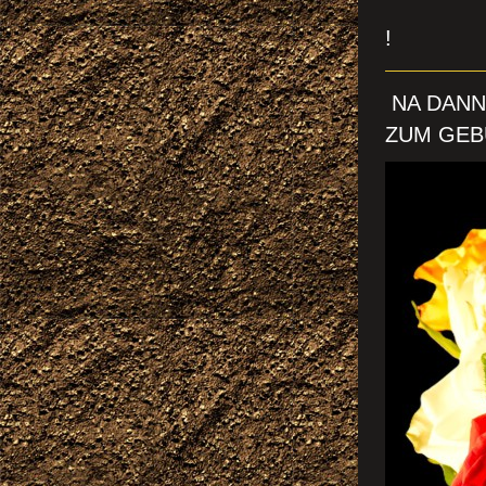
IST D
!
NA DANN,
ZUM GEBU