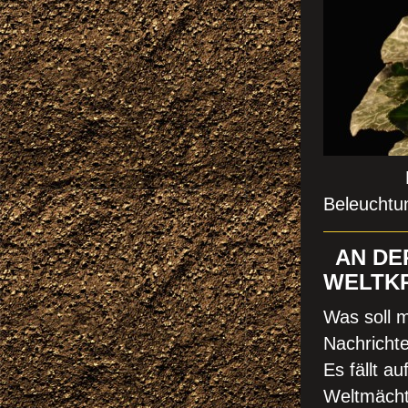
Bilder o
Beleuchtu
AN DER
WELTKR
Was soll 
Nachrichte
Es fällt a
Weltmächt