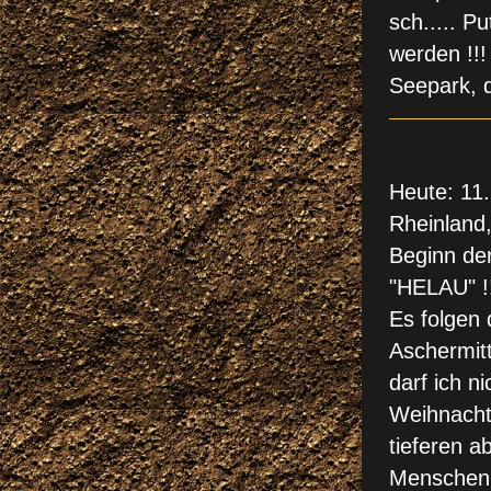
sch..... P
werden !!!
Seepark, 
KÖL
Heute: 11.
Rheinland,
Beginn der
"HELAU" !
Es folgen 
Aschermitt
darf ich n
Weihnachte
tieferen a
Menschen 