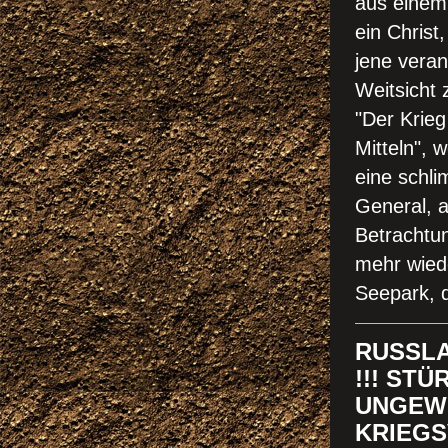
aus einem 
ein
Christ
jene veran
Weitsicht
"Der Krieg
Mitteln",
eine schl
General, a
Betrachtun
mehr wiede
Seepark, 
RUSSLA
!!! ST
UNGEWI
KRIEGS