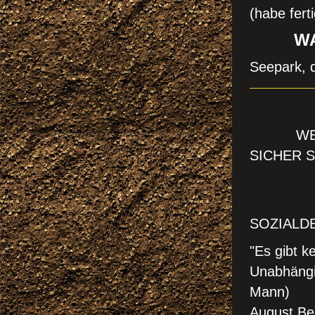
(habe ferti
WAS N
Seepark, 
AU
WENN M
SICHER S
EINEN
VORS
SOZIALD
"Es gibt k
Unabhängig
Mann)
August Be