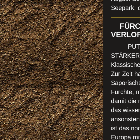
S
eepark, 
FÜRCHT
VERLOR
PUTIN B
STÄRKERE
Klassisch
Zur Zeit 
Saporischs
Fürchte, m
damit die
das wisse
ansonsten
ist das no
Europa mi