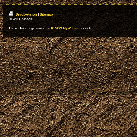
Druckversion
|
Sitemap
© Willi Gallasch
Diese Homepage wurde mit
IONOS MyWebsite
erstellt.