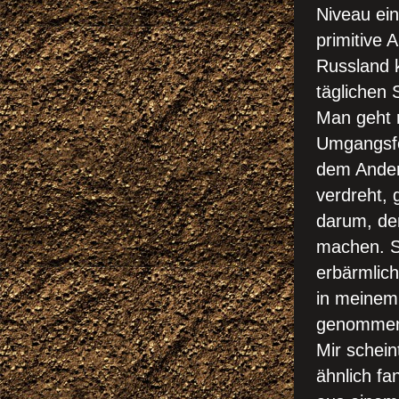
Niveau ei
primitive
Russland 
täglichen 
Man geht 
Umgangsfo
dem Ander
verdreht, 
darum, de
machen. So
erbärmlic
in meinem
genommen
Mir schein
ähnlich fa