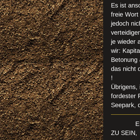
Es ist ans
freie Wort 
jedoch nic
verteidigen
je wieder 
wir: Kapi
Betonung 
das nicht 
!
Übrigens,
fordester F
S
eepark, 
EINSAM
ZU SEIN,