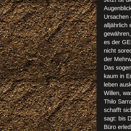
Augenblick
Ursachen 
alljährlic
gewähren, 
es der
GE
nicht sore
der Mehrwe
Das sogen
kaum in E
leben aus
Willen, w
Thilo Sarr
schafft si
sagt: b
is 
Büro erle