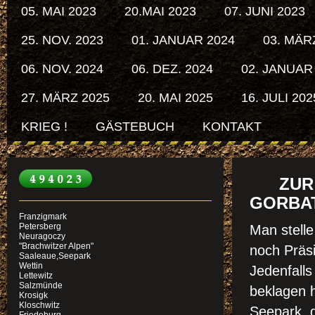
05. MAI 2023
20.MAI 2023
07. JUNI 2023
25. NOV. 2023
01. JANUAR 2024
03. MÄR
06. NOV. 2024
06. DEZ. 2024
02. JANUAR
27. MÄRZ 2025
20. MAI 2025
16. JULI 202
KRIEG !
GÄSTEBUCH
KONTAKT
ZUR E
GORBAT
Franzigmark
Petersberg
Man stelle
Neuragoczy
"Brachwitzer Alpen"
noch Präs
Saaleaue,Seepark
Wettin
Jedenfall
Lettewitz
Salzmünde
beklagen h
Krosigk
Kloschwitz
Seepark, 