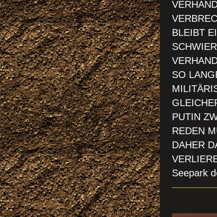
VERHAND
VERBREC
BLEIBT E
SCHWIER
VERHAND
SO LANGE
MILITÄRI
GLEICHE
PUTIN ZW
REDEN MÜ
DAHER DA
VERLIERE
Seepark d
CH