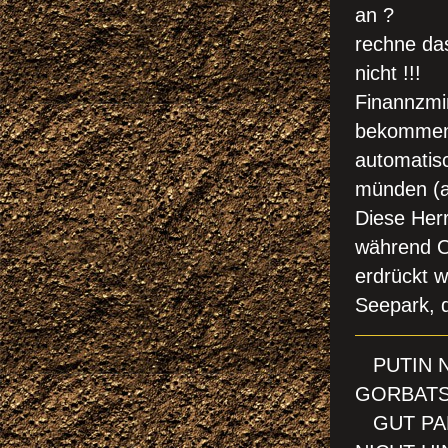
an ?
rechne das
nicht !!!
Finannzmi
bekommen,
automatisc
münden (a
Diese Her
während O
erdrückt w
Seepark, 
PUTIN N
GORBATS
GUT PAR