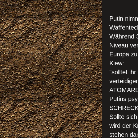
DIE 
Putin nim
Waffentech
Während Se
Niveau ve
Europa zu 
Kiew:
"solltet i
verteidige
ATOMARE S
Putins ps
SCHRECKE
Sollte sic
wird der K
stehen da