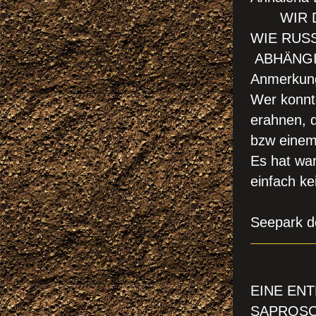
WIR DÜR
WI
ABHÄNGI
Anmerkun
Wer konnt
erahnen,
bzw einem
Es hat wa
einfach ke
!!! EI
Seepark d
P
EINE ENT
SAPROSC