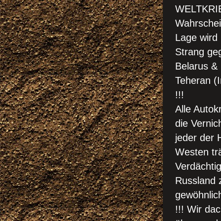
WELTKRIE
Wahrschein
Lage wird k
Strang ge
Belarus & 
Teheran (I
!!!
Alle Autok
die Verni
jeder der
Westen trä
Verdächtig
Russland zu
gewöhnlic
!!!
Wir dac