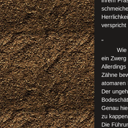
ihrem Präs
schmeichel
Herrlichk
verspricht 
" DIE
"
Wie es au
ein Zwerg 
Allerdings
Zähne bewa
atomaren K
Der ungeh
Bodeschätz
Genau hie
zu kappen
Die Führun