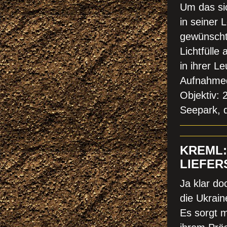
Um das sic
in seiner 
gewünscht
Lichtfülle
in ihrer L
Aufnahmed
Objektiv: 
Seepark, 
KREML:
LIEFER
Ja klar d
die Ukraine
Es sorgt 