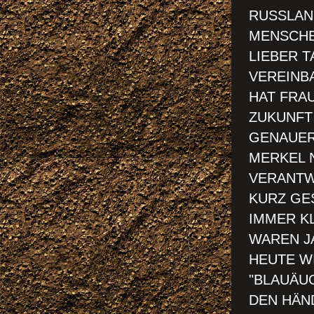
RUSSLAN
MENSCH
LIEBER 
VEREINB
HAT FRAU
ZUKUNFT
GENAUER
MERKEL 
VERANTW
KURZ GE
IMMER K
WAREN J
HEUTE W
"BLAUÄUG
DEN HÄN