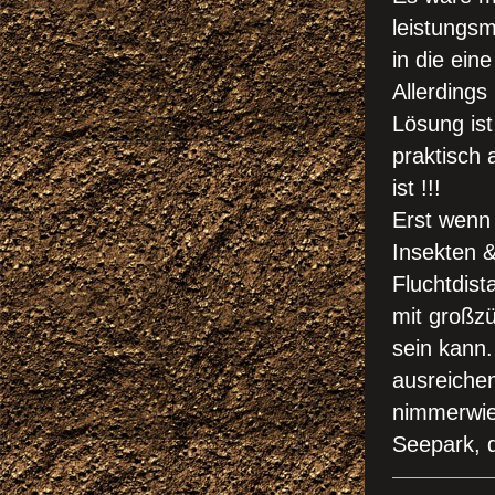
leistungs
in die ein
Allerdings
Lösung ist
praktisch 
ist !!!
Erst wenn 
Insekten &
Fluchtdist
mit großzü
sein kann.
ausreiche
nimmerwied
Seepark, 