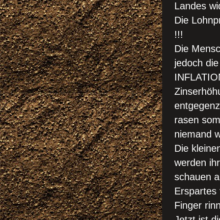
Landes wid
Die Lohnpr
!!!
Die Mensc
jedoch die
INFLATION
Zinserhöhu
entgegenzu
rasen som
niemand wi
Die kleine
werden ihr
schauen al
Erspartes 
Finger rinn
Jetzt ist d