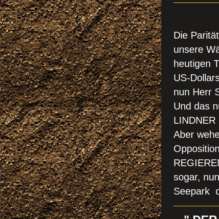
WA
Die Paritä
unsere Wä
heutigen 
US-Dollars
nun Herr 
Und das n
LINDNER !
Aber wehe
Opposition
REGIEREND
sogar, nun 
Seepark d