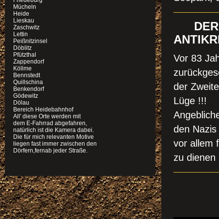
Friedeburg
Mücheln
Heide
Lieskau
DER E
Zaschwitz
Lettin
ANTIKR
Peißnitzinsel
Döblitz
Pfützthal
Vor 83 Jahr
Zappendorf
Köllme
zurückges
Bennstedt
Quillschina
der Zweite
Benkendorf
Gödewitz
Lüge !!!
Dölau
Bereich Heidebahnhof
Angebliche
All' diese Orte werden mit
dem E-Fahrrad abgefahren,
den Nazis 
natürlich ist die Kamera dabei.
Die für mich relevanten Motive
vor allem 
liegen fast immer zwischen den
Dörfern,fernab jeder Straße.
zu dienen 
GO
SOL