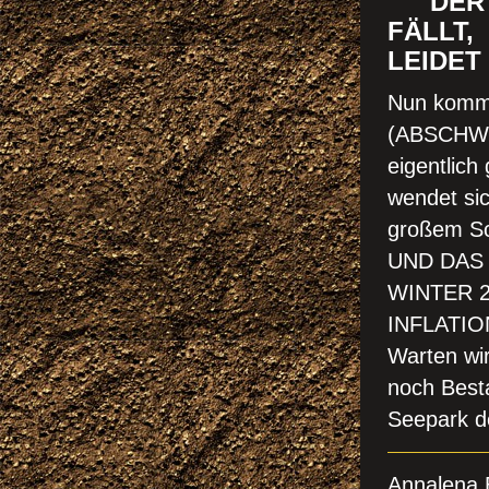
" DER 
FÄLL
LEIDET 
Nun kommt
(ABSCHWU
eigentlich
wendet sic
großem Sc
UND DAS
WINTER 2
INFLATIO
Warten wir
noch Besta
Se
epark d
Annalena 