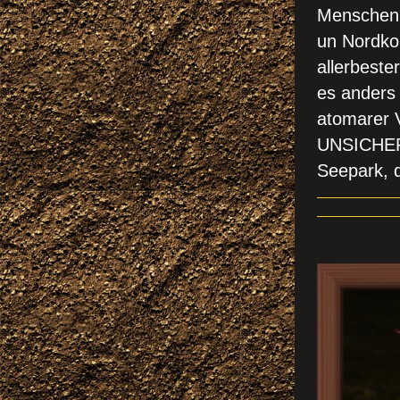
Menschen 
un Nordkor
allerbeste
es anders 
atomarer V
UNSICHER
Seepark, 
DER