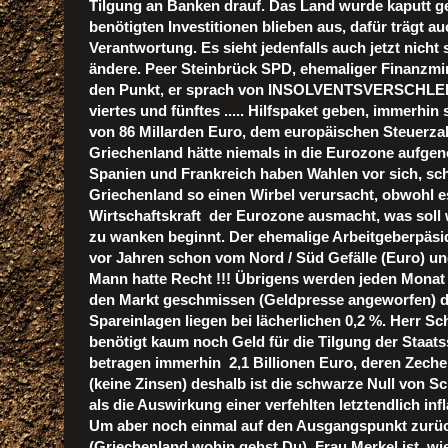
Tilgung an Banken drauf. Das Land wurde kaputt ge
benötigten Investitionen blieben aus, dafür trägt 
Verantwortung. Es sieht jedenfalls auch jetzt nicht 
ändere. Peer Steinbrück SPD, ehemaliger Finanzmini
den Punkt, er sprach von INSOLVENTSVERSCHLEP
viertes und fünftes ..... Hilfspaket geben, immerhin
von 86 Millarden Euro, dem europäischen Steuerzah
Griechenland hätte niemals in die Eurozone aufg
Spanien und Frankreich haben Wahlen vor sich, sc
Griechenland so einen Wirbel verursacht, obwohl e
Wirtschaftskraft der Eurozone ausmacht, was soll
zu wanken beginnt.
Der ehemalige Arbeitgeberpäsi
vor Jahren schon vom Nord / Süd Gefälle (Euro) un
Mann hatte Recht !!! Übrigens werden jeden Monat 
den Markt geschmissen (Geldpresse angeworfen) di
Spareinlagen liegen bei lächerlichen 0,2 %. Herr Sch
benötigt kaum noch Geld für die Tilgung der Staats
betragen immerhin 2,1 Billionen Euro, deren Zeche
(keine Zinsen) deshalb ist die schwarze Null von S
als die Auswirkung einer verfehlten letztendlich infl
Um aber noch einmal auf den Ausgangspunkt zurüc
(Griechenland wohin gehst Du) Frau Merkel ist, wie