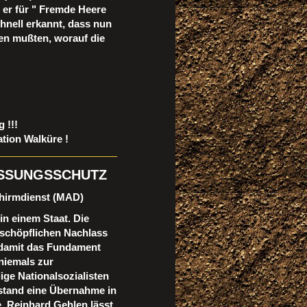
 er für " Fremde Heere
chnell erkannt, dass nun
en mußten, worauf die
 !!!
tion Walküre !
ASSUNGSSCHUTZ
chirmdienst (MAD)
in einem Staat. Die
schöpflichen Nachlass
n damit das Fundament
niemals zur
ge Nationalsozialisten
, stand eine Übernahme in
, Reinhard Gehlen lässt