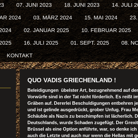
23
07. JUNI 2023
18. JUNI 2023
14. JULI 
AR 2024
03. MÄRZ 2024
15. MAI 2024
23.
 2024
02. JANUAR 2025
10. FEBRUAR 2025
 2025
16. JULI 2025
01. SEPT. 2025
08. NO
KONTAKT
QUO VADIS GRIECHENLAND !
Beleidigungen übelster Art, bezugnehmend auf den
Vorwürfe sind in der Tat nicht förderlich. Es reißt i
Gräben auf. Dererlei Beschuldigungen entbehren j
und ist gelinde ausgedrückt, grober Unfug. Frau M
Schäuble als Nazis zu beschimpfen ist lächerlich.
Deutschlands, wurde Schaden zugefügt. Der Grexit
Brüssel als eine Option anführte, war, so denke ich
auch die Letzte und auch nur wenn die Hellas mit 