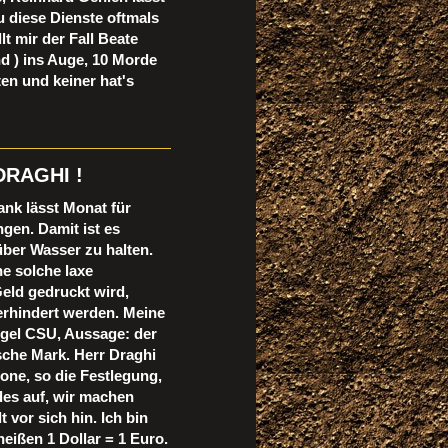
u diese Dienste oftmals
t mir der Fall Beate
d ) ins Auge, 10 Morde
en und keiner hat's
RAGHI !
ank lässt Monat für
ngen. Damit ist es
über Wasser zu halten.
ne solche laxe
eld gedruckt wird,
verhindert werden. Meine
igel CSU, Aussage:
der
che Mark. Herr Draghi
one, so die Festlegung,
ndes auf, wir machen
 vor sich hin. Ich bin
eißen 1 Dollar = 1 Euro.