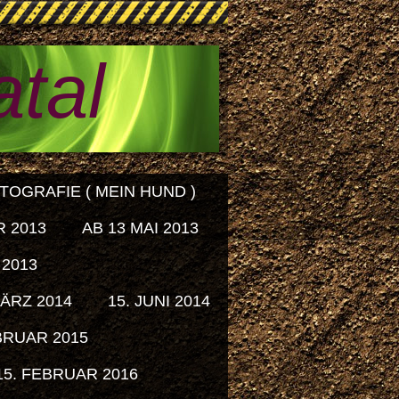
atal
OGRAFIE ( MEIN HUND )
R 2013
AB 13 MAI 2013
 2013
MÄRZ 2014
15. JUNI 2014
BRUAR 2015
15. FEBRUAR 2016