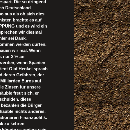
spart. Die so dringend
auch Deutschland
so aus als ob sich dies
ster, brachte es auf
PUNG und es wird ein
 sprechen wir diesmal
ler sei Dank.
enommen werden dürfen.
hauen wir mal. Wenn
s nur 2 % an
 werden, wenn Spanien
dent Olaf Henkel sprach
d deren Gefahren, der
Milliarden Euros auf
e Zinsen für unsere
äuble freut sich, er
schulden, diese
 bezahlen die Bürger
chäuble nichts anderes,
ationären Finanzpolitik.
k zu kehren
 könnte es anders sein,