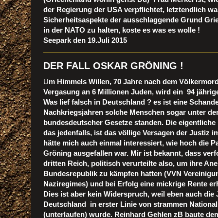
der Regierung der USA verpflichtet, letztendlich w
Sicherheitsaspekte der ausschlaggende Grund Grie
in der NATO zu halten, koste es was es wolle !
Seepark den 19.Juli 2015
DER FALL OSKAR GRÖNING !
U
m Himmels Willen, 70 Jahre nach dem Völkermord 
Vergasung an 6 Millionen Juden, wird ein 94 jährig
Was lief falsch in Deutschland ? es ist eine Schande,
Nachkriegsjahren solche Menschen sogar unter d
bundesdeutscher Gesetze standen. Die eigentliche
das jedenfalls, ist das völlige Versagen der Justiz i
hätte mich auch einmal interessiert, wie hoch die 
Gröning ausgefallen war. Mir ist bekannt, dass ver
dritten Reich, politisch verurteilte also, um ihre A
Bundesrepublik zu kämpfen hatten (VVN Vereinigun
Naziregimes) und bei Erfolg eine mickrige Rente er
Dies ist aber kein Widerspruch, weil eben auch die 
Deutschland in erster Linie von strammen Nationals
(unterlaufen) wurde. Reinhard Gehlen zB baute de