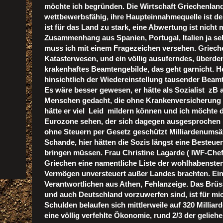
möchte ich begründen. Die Wirtschaft Griechenland
wettbewerbsfähig, ihre Haupteinnahmequelle ist d
ist für das Land zu stark, eine Abwertung ist nicht
Zusammenhang aus Spanien, Portugal, Italien ja sel
muss ich mit einem Fragezeichen versehen. Griech
Katasterwesen, und ein völlig ausuferndes, überde
krakenhaftes Beamtengebilde, das geht garnicht. He
hinsichtlich der Wiedereinstellung tausender Beamt
Es wäre besser gewesen, er hätte als Sozialist zB a
Menschen gedacht, die ohne Krankenversicherung ih
hätte er viel Leid mildern können und ich möchte de
Eurozone sehen, der sich dagegen ausgesprochen 
ohne Steuern per Gesetz geschützt Milliardenumsät
Schande, hier hätten die Sozis längst eine Besteu
bringen müssen. Frau Christine Lagarde ( IWF-Chef
Griechen eine namentliche Liste der wohlhabensten
Vermögen unversteuert außer Landes brachten. Ein
Verantwortlichen aus Athen, Fehlanzeige. Das Brüs
und auch Deutschland vorzuwerfen sind, ist für mic
Schulden belaufen sich mittlerweile auf 320 Milliar
eine völlig verfehlte Ökonomie, rund 2/3 der gelie