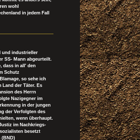
aren wohl
chenland in jedem Fall
und industrieller
er SS- Mann abgeurteilt.
 dass in all' den
em Schutz
 Blamage, so sehe ich
m Land der Täter. Es
Pansion des Herrn
folgte Nazigegner im
nerkennung in der jungen
g der Verfolgten des
hielten, wenn überhaupt.
Justiz im Nachkriegs-
ozialisten besetzt
n (BND)