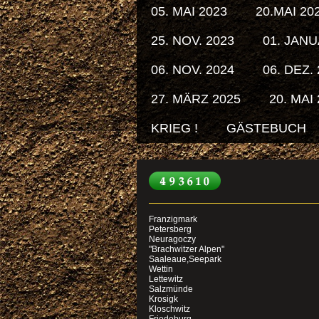
05. MAI 2023
20.MAI 20
25. NOV. 2023
01. JANU
06. NOV. 2024
06. DEZ.
27. MÄRZ 2025
20. MAI
KRIEG !
GÄSTEBUCH
Franzigmark
Petersberg
Neuragoczy
"Brachwitzer Alpen"
Saaleaue,Seepark
Wettin
Lettewitz
Salzmünde
Krosigk
Kloschwitz