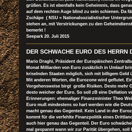
grüßen. Es ist ebenfalls kein Geheimnis, dass gena
auf dem rechten Auge blind zu sein schienen. Da fäll
Zschäpe ( NSU = Nationalsozialistischer Untergrun
stehen an, mit Verstrickungen zu den Geheimdienst
bemerkt !
Seepark 20. Juli 2015
DER SCHWACHE EURO DES HERRN D
Mario Draghi, Präsident der Europäischen Zentralb
Monat Milliarden von Euro zusätzlich in Umlauf bri
kriselnden Staaten möglich, sich mit billigem Geld 
Mit anderen Worten, die Eurozone wird geflutet. Ei
Vorgehensweise birgt große Risiken. Desto mehr G
desto weicher der Euro. So soll zB eine Deflation 
Erinnerungen: ehemaliger Finanzminister Theo We
Euro muß mindestens so hart werden wie die Deuts
macht genau das Gegenteil. Kein Land in der Euroz
kommt für die verfehlte Finanzpolitik eines Drittla
auch hier genau das Gegenteil. Der Euro schwächelt
mal gespannt wann wir zur Parität übergehen, soll h