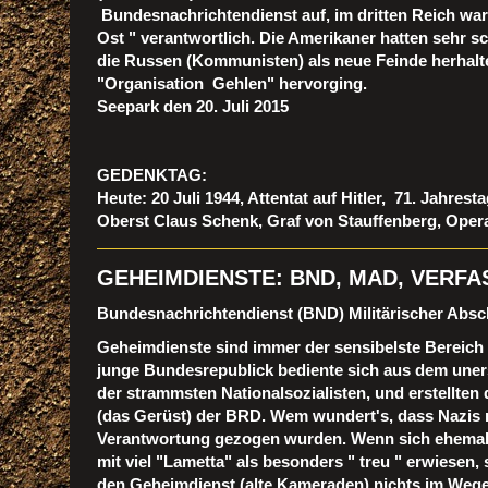
Bundesnachrichtendienst auf, im dritten Reich war
Ost " verantwortlich. Die Amerikaner hatten sehr s
die Russen (Kommunisten) als neue Feinde herhalt
"Organisation Gehlen" hervorging.
Seepark den 20. Juli 2015
GEDENKTAG:
Heute: 20 Juli 1944, Attentat auf Hitler, 71. Jahrestag
Oberst Claus Schenk, Graf von Stauffenberg, Opera
GEHEIMDIENSTE: BND, MAD, VERF
Bundesnachrichtendienst (BND) Militärischer Abs
Geheimdienste sind immer der sensibelste Bereich 
junge Bundesrepublick bediente sich aus dem uner
der strammsten Nationalsozialisten, und erstellte
(das Gerüst) der BRD. Wem wundert's, dass Nazis 
Verantwortung gezogen wurden. Wenn sich ehemali
mit viel "Lametta" als besonders " treu " erwiesen
den Geheimdienst (alte Kameraden) nichts im Wege