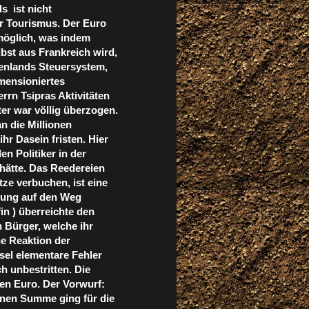
s ist nicht
er Tourismus. Der Euro
 möglich, was indem
bst aus Frankreich wird,
enlands Steuersystem,
mensioniertes
rrn Tsipras Aktivitäten
er war völlig überzogen.
n die Millionen
r Dasein fristen. Hier
n Politiker in der
hätte. Das Reedereien
ze verbuchen, ist eine
erung auf den Weg
in ) überreichte den
 Bürger, welche ihr
e Reaktion der
sel elementare Fehler
h unbestritten. Die
den Euro. Der Vorwurf:
henen Summe ging für die