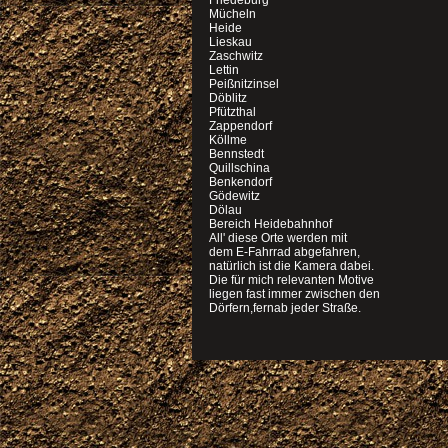
Friedeburg
Mücheln
Heide
Lieskau
Zaschwitz
Lettin
Peißnitzinsel
Döblitz
Pfützthal
Zappendorf
Köllme
Bennstedt
Quillschina
Benkendorf
Gödewitz
Dölau
Bereich Heidebahnhof
All' diese Orte werden mit
dem E-Fahrrad abgefahren,
natürlich ist die Kamera dabei.
Die für mich relevanten Motive
liegen fast immer zwischen den
Dörfern,fernab jeder Straße.